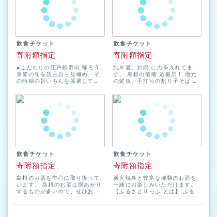
ター お一人様でも安心してご来
ております。 松江でおいしいお
店いただけるカウンター席で
酒を楽しむなら、居酒屋 一成で
す。 遠方よりお越しのお客様に
決まり！
も、大変ご好評いただいており
ます。 ・宴会用お座敷 ２２名
様までご利用いただけるお座敷
飲食チケット
飲食チケット
もご用意しております。 もちろ
ん少人数の方にもドンドンご利
寄附額指定
寄附額指定
用いただいてかまいません。 ※
お座敷利用は基本的には３名様
●こだわりの江戸前寿司 移ろう
純米酒、お燗 に力を入れてま
からとなっております。
季節の旬を店主自ら見極め、そ
す。 島根の酒蔵 応援店！ 地元
の時期の旨いもんを厳選して仕
の鮮魚、手打ちの割り子そば 。
入れ！ ネタの鮮度・質・旨みの
宍道湖産しじみのしじみ汁など,
レベルが違います！ まずは日替
地元ならではの食材を使ってい
わりの「おすすめメニュー」の
ます。 【ふるさとりっぷ と
料理をご賞味ください！ ●脂の
は】 ふるさと納税を、訪れた土
のった、噂の「のどぐろ」 時に
地の店舗や施設にてQR コード
は１ｋｇオーバーのものも入
を用いてその場で直接寄附を行
る、これからますます旨くなる
えて、すぐに返礼品を受け取る
「のどぐろ」。 その日、一番の
ことができるサービスです。 1.
ものを厳選して仕入れ！ 刺身は
現地で直接寄附してすぐに受け
もちろん炙り、塩焼き、煮付け
取れる 店舗や施設にて QR コー
飲食チケット
飲食チケット
どれをとっても文句なし！個人
ドよりその場で直接寄附を行
的には炙ったのどぐろに塩と酢
い、すぐに返礼品を受け取れま
寄附額指定
寄附額指定
橘で食べるのが一番好きな深田
す。 スマホから行えるため、気
です！ ●隠れ名物 主水 明石
軽に納税することができます。
島根のお酒を中心に取り扱って
炭火焼鳥と豊富な種類のお酒を
焼き 奥出雲で遊牧で育ち遺伝子
2. ふるさと納税を現地で決済で
います。 島根のお酒は燗あがり
一緒にお楽しみいただけます。
組み換えでない餌を食べ、奥出
きる 現地で決済できるので、納
するものが多いので、ぜひお燗
【ふるさとりっぷ とは】 ふる
雲の綺麗な地下水をのみながら
税の手続きにハードルを感じて
で味わって頂きたいです。 近海
さと納税を、訪れた土地の店舗
健康的に育った鶏のおいしい玉
いる方もスタッフとのコミュニ
で採れた魚、大山どり、出雲そ
や施設にてQR コードを用いて
子を使用しています♪有精卵で、
ケーション等により「利用しや
ば、しじみ汁、地元の珍味など
その場で直接寄附を行えて、す
本当に美味しい卵を、大将が焼
すい」と感じていただけます。