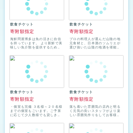
飲食チケット
飲食チケット
寄附額指定
寄附額指定
海鮮問屋博多は魚の活きに自信
プロの料理人が選んだ山陰の地
を持っています。 より新鮮で美
元食材と、日本酒のソムリエが
味しい魚介類を提供するため
選び抜いた山陰の地酒を堪能で
に、自ら市場で朝どれ鮮魚を毎
きる蕎麦屋です。 日本酒のソム
日仕入れています。お客様の
リエが山陰の酒蔵をひと蔵ずつ
「活きがいい！」「旨い！」と
周り各蔵から厳選したお酒を用
いうお言葉をいただきたいか
意いたしました。 蕎麦も手打ち
ら、材料経費を気にせず、旬の
にこだわり、蕎麦を殻ごと石臼
食材を自慢のカニ料理をはじ
で挽いた出雲独特の田舎風蕎麦
め、季節ごとに旬の食材をご用
は他では味わえない逸品です。
意してお客様をお迎えいたしま
２名様より個室でくつろげる飲
す。
み放題付の宴会プランも充実し
ており、飲み放題の日本酒は純
飲食チケット
飲食チケット
米酒に限定してご提供しており
ます。
寄附額指定
寄附額指定
・個室も完備 ３名様～２０名様
落ち着いた雰囲気の店内と明る
までの個室もごいます。ご予算
く元気の良いスタッフがより楽
に応じて少人数様でも貸しきり
しい雰囲気作りをしてお客様を
個室が可能です。 出雲の旭日酒
お待ちいたしております。 一品
造さんより頂いた、酒のタンク
料理からコース料理までをご用
のふたを加工して、テーブルを
意して、美味しい地酒をご満足
作成しました。 ・７席のカウン
頂けます。 各種ご宴会等も承っ