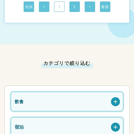
あります。 松江のクラフトビー
ぐに返礼品を受け取ることがで
き上げます♪ 創立社長（現会
3. 地域の魅力を現地で体験でき
ルや、酒蔵が作った梅酒やゆず
きるサービスです。 1. 現地で直
先頭
<
1
2
>
最後
長）オススメの一品です！ ●旬
る 体験型返礼品にてホテルへの
酒もあります。 カウンター8
接寄附してすぐに受け取れる 店
の島根野菜の数々 当店では松江
宿泊旅先の食事、イベント参加
席、３畳のこあがりがひとつの
舗や施設にて QR コードよりそ
の農家さん、促成野菜卸(島根県
や文化財への支援なども返礼品
小さなゆっくり過ごせるお店で
の場で直接寄附を行い、すぐに
松江市)の中脇喜一郎商会様から
として行う事ができ、ふるさと
す。 【ふるさとりっぷ とは】
返礼品を受け取れます。 スマホ
新鮮な野菜を届けて頂いていま
納税から地域の魅力発信・ブラ
ふるさと納税を、訪れた土地の
から行えるため、気軽に納税す
す♪ 一般野菜、促成野菜～特殊
ンディングに繋がります。
店舗や施設にてQR コードを用
ることができます。 2. ふるさ
野菜まで、様々な野菜を作って
いてその場で直接寄附を行え
と納税を現地で決済できる 現地
くださっています♪ 松江市周辺
て、すぐに返礼品を受け取るこ
で決済できるので、納税の手続
の若手農家さんとも連携し、有
とができるサービスです。 1. 現
きにハードルを感じている方も
機野菜や特殊野菜の栽培～食へ
地で直接寄附してすぐに受け取
スタッフとのコミュニケーショ
の安心・安全、鮮度と美味しさ
れる 店舗や施設にて QR コード
ン等により「利用しやすい」と
を追及してくれてます♪ ●唎酒
よりその場で直接寄附を行い、
感じていただけます。 3. 地域
師 厳選 しまね地酒 日本酒発
すぐに返礼品を受け取れます。
の魅力を現地で体験できる 体験
カテゴリで絞り込む
祥の地と言われている島根の地
スマホから行えるため、気軽に
型返礼品にてホテルへの宿泊旅
酒を当社の「しまね地酒ゴール
納税することができます。 2.
先の食事、イベント参加や文化
ドマイスター」でもある唎酒師
ふるさと納税を現地で決済でき
財への支援なども返礼品として
が厳選してお客様にお届けしま
る 現地で決済できるので、納税
行う事ができ、ふるさと納税か
す。
の手続きにハードルを感じてい
ら地域の魅力発信・ブランディ
る方もスタッフとのコミュニケ
ングに繋がります。
ーション等により「利用しやす
い」と感じていただけます。 3.
地域の魅力を現地で体験できる
飲食
体験型返礼品にてホテルへの宿
泊旅先の食事、イベント参加や
文化財への支援なども返礼品と
して行う事ができ、ふるさと納
税から地域の魅力発信・ブラン
ディングに繋がります。
宿泊