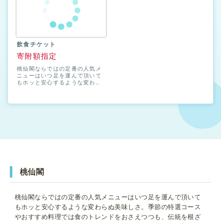
飲食チケット
寄附額指定
桃仙閣ならではの定番の人気メ
ニューはいつ足を運んで頂いて
もホッと安心するような変わら
ぬ美味しさ。季節の特選コース
やおすすめ料理では食のトレン
ドをおさえつつも、伝統を根ざ
した安定感のあるお料理をご提
供しております。お好みに合わ
せてゆっくりとお楽しみくださ
いませ。 ご家族様、団体客様な
どお客様のご都合に合わせてお
過ごしいただけるよう、様々な
空間をご用意しております。和
室2名様~80名様まで 洋室2名
様~50名様まで週末はお部屋が
桃仙閣
お取りしづらい場合がございま
すので、お早目のご予約おすす
めいたします。
桃仙閣ならではの定番の人気メニューはいつ足を運んで頂いて
もホッと安心するような変わらぬ美味しさ。季節の特選コース
やおすすめ料理では食のトレンドをおさえつつも、伝統を根ざ